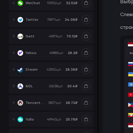
Выбр
32.52₽
WeChat
115952
шт.
Слева
34.08₽
Twitter
78971
шт.
стра
70.12₽
Gett
41879
шт.
28.2₽
Yahoo
49885
шт.
28.38₽
Steam
43592
шт.
20.4₽
AOL
65638
шт.
28.72₽
Tencent QQ
38571
шт.
25.78₽
Yalla
49943
шт.