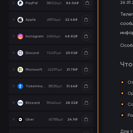
26.01
86.06₽
PayPal
38002
шт.
Телег
22.48₽
Apple
69576
шт.
сообщ
инфо
48.82₽
Instagram
26541
шт.
Особе
20.92₽
Discord
72437
шт.
Что
21.78₽
Microsoft
62297
шт.
От
31.66₽
Ticketmaster
38535
шт.
Ор
28.02₽
Blizzard
39440
шт.
Со
Ра
24.9₽
Uber
60785
шт.
Для 