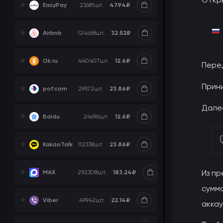
47.94₽
EasyPay
23681
шт.
32.52₽
Airbnb
124668
шт.
12.6₽
Ok.ru
440407
шт.
Перед
Прин
23.86₽
pof.com
29572
шт.
Далее
12.6₽
Baidu
24696
шт.
23.86₽
KakaoTalk
112338
шт.
Из пр
183.24₽
MAX
292308
шт.
сумма
22.14₽
Viber
49942
шт.
аккау