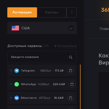
Активации
Аренда
?
США
Глав
Доступные сервисы
275
Избранные
Как
Вир
173.2₽
Telegram
16823
шт.
220.48₽
WhatsApp
14328
шт.
18.68₽
ВКонтакте
45732
шт.