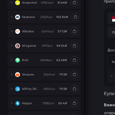
прило
31.66₽
Snapchat
47824
шт.
102.86₽
Keybase
23629
шт.
37.72₽
Alibaba
62476
шт.
89.34₽
Nttgame
41913
шт.
62.68₽
Bolt
69648
шт.
79.3₽
Shopee
34641
шт.
79.3₽
AliPay/Alibaba/1688
45541
шт.
Купи
20.4₽
Happn
51582
шт.
Важн
опера