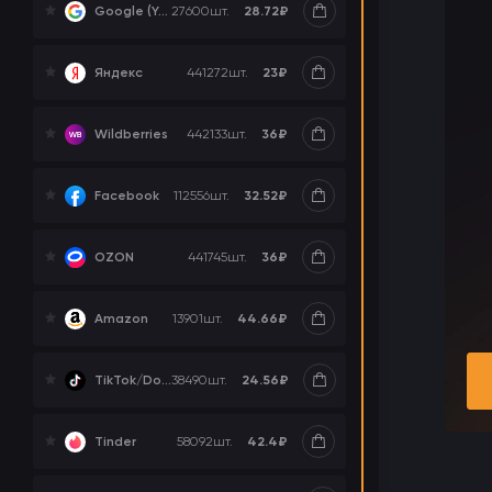
28.72₽
Google (YouTube, Gmail)
27600
шт.
23₽
Яндекс
441272
шт.
36₽
Wildberries
442133
шт.
32.52₽
Facebook
112556
шт.
36₽
OZON
441745
шт.
44.66₽
Amazon
13901
шт.
24.56₽
TikTok/Douyin
38490
шт.
42.4₽
Tinder
58092
шт.