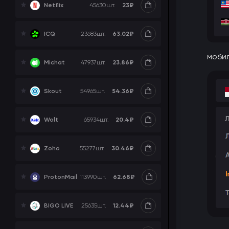
23₽
Netflix
45630
шт.
63.02₽
ICQ
23683
шт.
моби
23.86₽
Michat
47937
шт.
54.36₽
Skout
54965
шт.
20.4₽
Wolt
65934
шт.
30.46₽
Zoho
55277
шт.
62.68₽
ProtonMail
113990
шт.
12.44₽
BIGO LIVE
25635
шт.