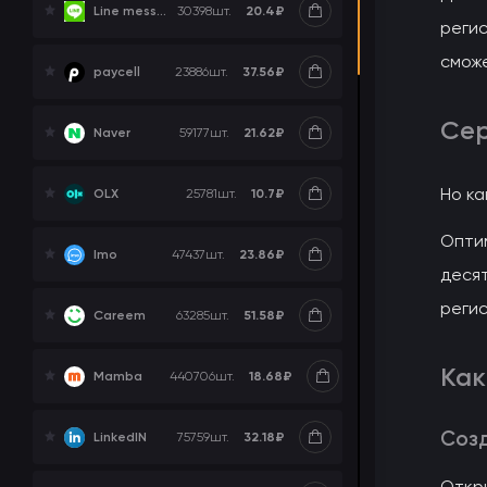
20.4₽
Line messenger
30398
шт.
регис
сможе
37.56₽
paycell
23886
шт.
Сер
21.62₽
Naver
59177
шт.
Но ка
10.7₽
OLX
25781
шт.
Оптим
23.86₽
Imo
47437
шт.
десят
реги
51.58₽
Careem
63285
шт.
Как
18.68₽
Mamba
440706
шт.
Созд
32.18₽
LinkedIN
75759
шт.
Откр