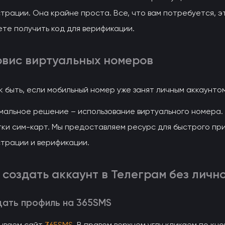
трации. Она крайне проста. Все, что вам потребуется, 
те получить код для верификации.
вис виртуальных номеров
к быть, если мобильный номер уже занят личным аккаунто
альное решение – использование виртуального номера. 
ки сим-карт. Мы предоставляем ресурс для быстрого пр
страции и верификации.
 создать аккаунт в Телеграм без лич
ать профиль на 365SMS
ываем сайт
365SMS
. В правом верхнем углу кликаем по кн