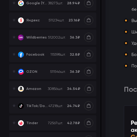
28.94₽
Google (YouTube, Gmail)
38273
шт.
бе
23.16₽
Яндекс
511234
шт.
Вы
Ши
36.3₽
Wildberries
512002
шт.
Уд
Бо
32.8₽
Facebook
115598
шт.
По
36.3₽
OZON
511546
шт.
Пос
34.54₽
Amazon
30856
шт.
24.74₽
TikTok/Douyin
47218
шт.
42.78₽
Tinder
72567
шт.