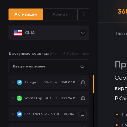
Активации
Аренда
?
США
Глав
Доступные сервисы
275
Избранные
Пр
Сер
168.08₽
Telegram
29712
шт.
вир
ВКон
222.94₽
WhatsApp
14885
шт.
18.78₽
ВКонтакте
457898
шт.
По
Но