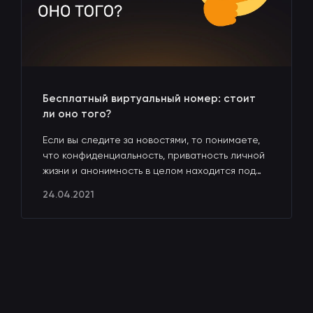
Бесплатный виртуальный номер: стоит
ли оно того?
Если вы следите за новостями, то понимаете,
что конфиденциальность, приватность личной
жизни и анонимность в целом находится под
угрозой. Всё больше желающих ограничить
24.04.2021
свободу слова, загнать нас с вами под
определенные рамки. Но выход, как ни
странно, есть, и он доступнее, чем кажется.
Разумеется, мы говорим про бесплатный
виртуальный номер. Это передовое решение,
которое станет вашим спасением в
непростое время сетевого контроля. Далее
мы расскажем, почему именно наш сервис