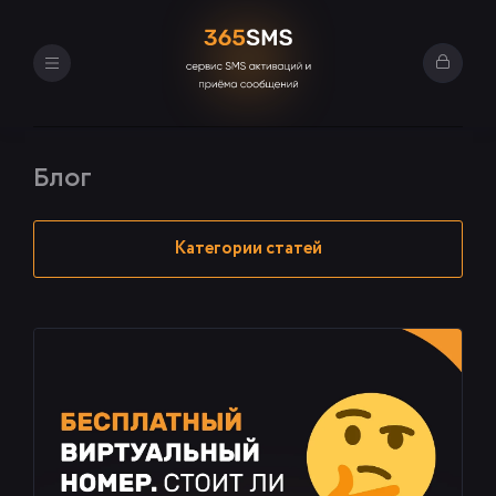
Вход в л
Блог
Категории статей